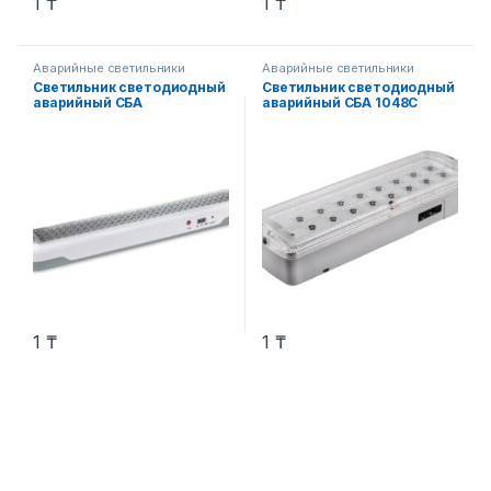
1
₸
1
₸
Аварийные светильники
Аварийные светильники
Светильник светодиодный
Светильник светодиодный
аварийный СБА
аварийный СБА 1048С
1093С-90DC 90LED Li-ion
18LED с наклейкой
DC IN HOME
“ВЫХОД” lead-acid AC/DC
1
₸
1
₸