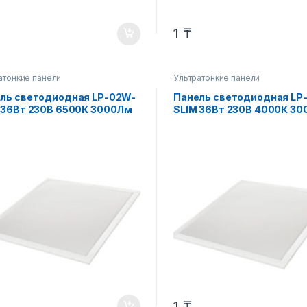
1
₸
атонкие панели
Ультратонкие панели
ль светодиодная LP-02W-
Панель светодиодная LP
 36Вт 230В 6500К 3000Лм
SLIM 36Вт 230В 4000К 3
595х8мм без ЭПРА белая
595х595х8мм без ЭПРА б
 LLT
IP40 LLT
1
₸