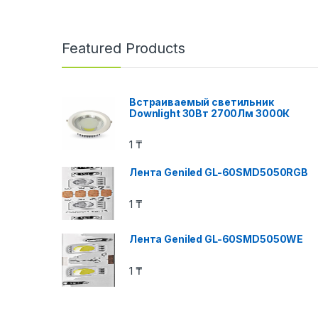
Featured Products
Встраиваемый светильник
Downlight 30Вт 2700Лм 3000К
1
₸
Лента Geniled GL-60SMD5050RGB
1
₸
Лента Geniled GL-60SMD5050WE
1
₸