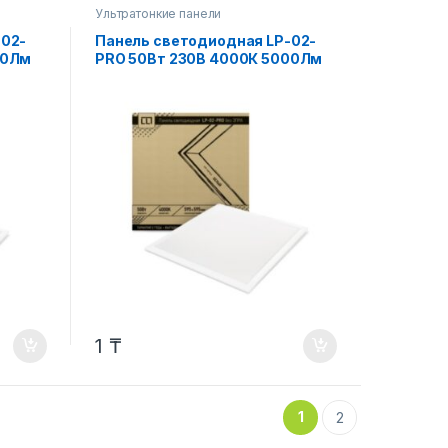
Ультратонкие панели
-02-
Панель светодиодная LP-02-
00Лм
PRO 50Вт 230В 4000К 5000Лм
ЕЛАЯ
595х595х8мм без ЭПРА БЕЛАЯ
IP40 LLT
1
₸
1
2