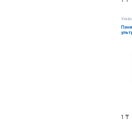
Ультр
Пане
ульт
230В
595х
IP40
1
₸