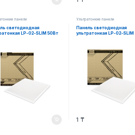
атонкие панели
Ультратонкие панели
ль светодиодная
Панель светодиодная
ратонкая LP-02-SLIM 50Вт
ультратонкая LP-02-SLIM
 6500К 5000Лм
230В 4000К 5000Лм
595х8мм без ЭПРА БЕЛАЯ
595х595х8мм без ЭПРА Б
 IN HOME
IP40 IN HOME
1
₸