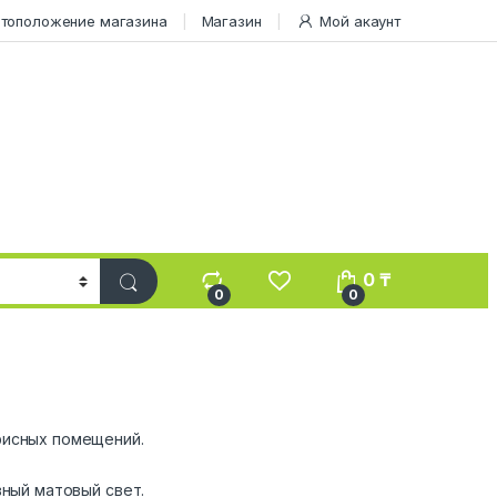
тоположение магазина
Магазин
Мой акаунт
0
₸
0
0
фисных помещений.
вный матовый свет.