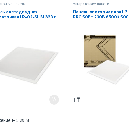
атонкие панели
Ультратонкие панели
ль светодиодная
Панель светодиодная LP
ратонкая LP-02-SLIM 36Вт
PRO 50Вт 230В 6500К 50
 4000К 3000Лм
595х595х8мм без ЭПРА Б
595х8мм без ЭПРА БЕЛАЯ
IP40 LLT
 IN HOME
1
₸
Сортировка: по рейтингу
ние 1–15 из 18