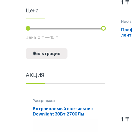
1
₸
Цена
Накла
Проф
лент
Цена:
0 ₸
—
10 ₸
Минимальная цена
Максимальная цена
тонк
Фильтрация
АКЦИЯ
Распродажа
Встраиваемый светильник
Downlight 30Вт 2700Лм
1
₸
3000К