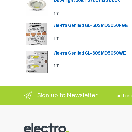
Downlight 30Вт 2700Лм 3000К
1
₸
Лента Geniled GL-60SMD5050RGB
1
₸
Лента Geniled GL-60SMD5050WE
1
₸
Sign up to Newsletter
...and re