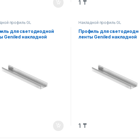
1
₸
дной профиль GL
Накладной профиль GL
иль для светодиодной
Профиль для светодиодн
ы Geniled накладной
ленты Geniled накладной
ий 16×7×2000 М16
тонкий 15.4×7.3×2000 М15
1
₸