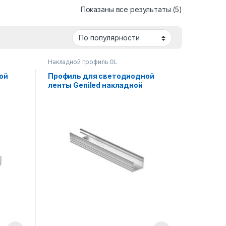
Сортировка:
Показаны все результаты (5)
Накладной профиль GL
ой
Профиль для светодиодной
ленты Geniled накладной
глубокий 16×12×2000 М16