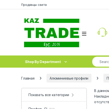
Skip to navigation
Skip to content
Продавцы света
Search fo
Shop By Department
Главная
Алюминиевые профили
П
В данно
Показать все категории
Накладн
отсутст
Профиль GL