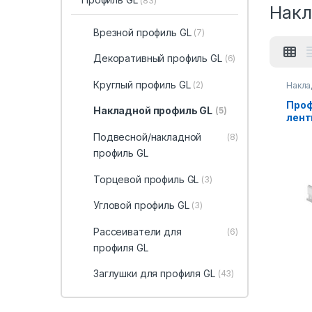
(83)
Накл
Врезной профиль GL
(7)
Декоративный профиль GL
(6)
Круглый профиль GL
(2)
Накла
Проф
Накладной профиль GL
(5)
лент
36×1
Подвесной/накладной
(8)
профиль GL
Торцевой профиль GL
(3)
Угловой профиль GL
(3)
Рассеиватели для
(6)
профиля GL
Заглушки для профиля GL
(43)