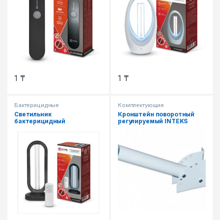
1
₸
1
₸
Бактерицидные
Комплектующие
Светильник
Кронштейн поворотный
бактерицидный
регулируемый INTEKS
ультрафиолетовый с
озонированием
настольный БС Т30B 30Вт
230В с пультом ДУ черный
IN HOME