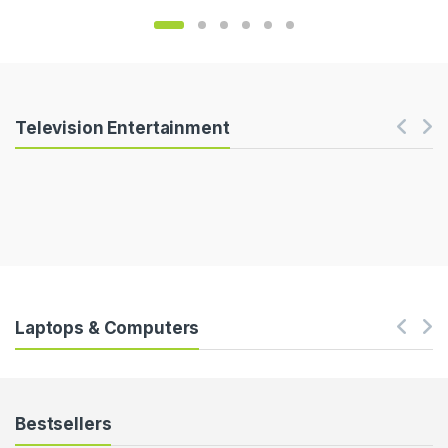
Products Carousel
Television Entertainment
Laptops & Computers
Bestsellers