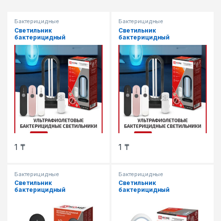
Бактерицидные
Бактерицидные
Светильник
Светильник
бактерицидный
бактерицидный
ультрафиолетовый
ультрафиолетовый
переносной БС M1W с
переносной БС М1P с
аккумулятором USB белый
аккумулятором USB
IN HOME
розовый IN HOME
1
₸
1
₸
Бактерицидные
Бактерицидные
Светильник
Светильник
бактерицидный
бактерицидный
ультрафиолетовый
ультрафиолетовый
переносной БС М1В с
настольный БС Т36W 36Вт
аккумулятором USB
белый с датчиком
черный IN HOME
присутствия 230В