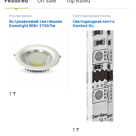
Product Carousel Tabs
Featured
On Sale
Top Rated
Распродажа
Светодиодные ленты
Встраиваемый светильник
Светодиодная лента
Downlight 30Вт 2700Лм
Geniled GL-
3000К
60SMD5050RGBSE
1
₸
1
₸