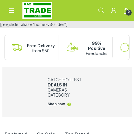
Skip to navigation
Skip to content
0
[rev_slider alias="home-v3-slider"]
99%
Free Delivery
Positive
from $50
Feedbacks
CATCH HOTTEST
DEALS
IN
CAMERAS
CATEGORY
Shop now