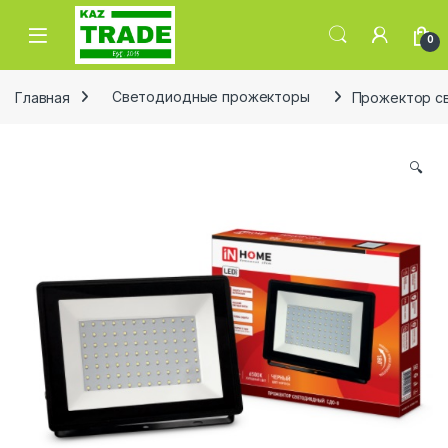
Skip to navigation
Skip to content
0
Главная
Светодиодные прожекторы
Прожектор св
🔍