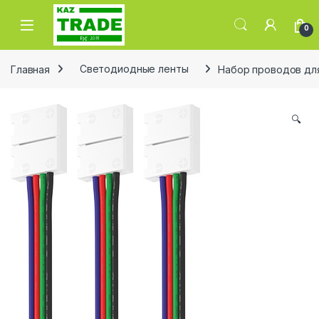
Skip to navigation
Skip to content
0
Главная
Светодиодные ленты
Набор проводов для
🔍