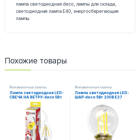
лампа светодиодная deco
,
лампы для склада
,
светодиодная лампа Е40
,
энергосберегающие
лампы
Похожие товары
Филаментные лампы
Филаментные лампы
Лампа светодиодная LED-
Лампа светодиодная LED-
СВЕЧА НА ВЕТРУ-deco 5Вт
ШАР-deco 5Вт 230В Е27
230В Е27 3000К 450Лм
4000К 450Лм прозрачная
прозрачная IN HOME
IN HOME