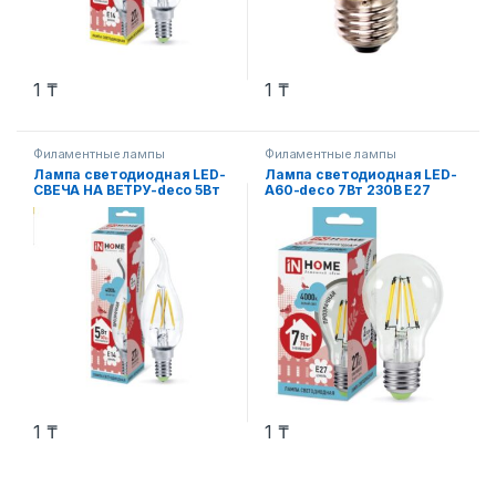
1
₸
1
₸
Филаментные лампы
Филаментные лампы
Лампа светодиодная LED-
Лампа светодиодная LED-
СВЕЧА НА ВЕТРУ-deco 5Вт
A60-deco 7Вт 230В Е27
230В Е27 4000К 450Лм
4000К 630Лм прозрачная
прозрачная IN HOME
IN HOME
1
₸
1
₸