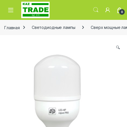
Skip to navigation
Skip to content
0
Главная
Светодиодные лампы
Сверх мощные ла
🔍