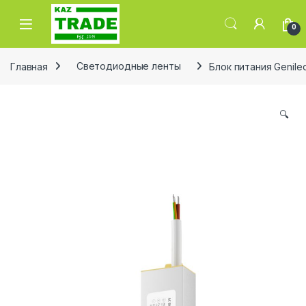
Skip to navigation
Skip to content
0
Главная
Светодиодные ленты
Блок питания Genil
🔍