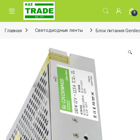
Skip to navigation
Skip to content
0
Главная
Светодиодные ленты
Блок питания Genil
🔍