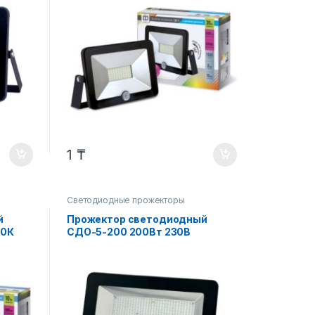
1
₸
Светодиодные прожекторы
й
Прожектор светодиодный
00К
СДО-5-200 200Вт 230В
ния
16000Лм 6500К IP65