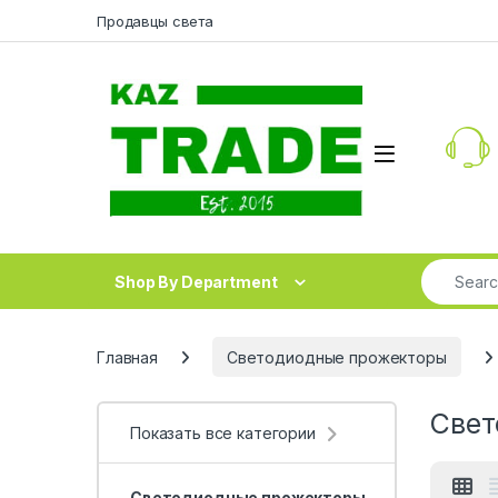
Skip to navigation
Skip to content
Продавцы света
Search fo
Shop By Department
Главная
Светодиодные прожекторы
Свет
Показать все категории
Светодиодные прожекторы