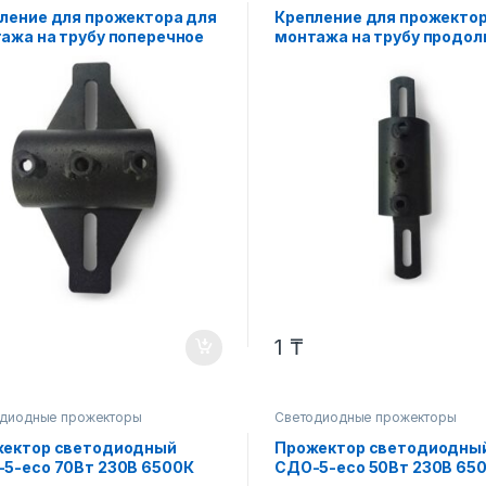
ление для прожектора для
Крепление для прожектор
ажа на трубу поперечное
монтажа на трубу продол
 LLT
MB-1 LLT
1
₸
диодные прожекторы
Светодиодные прожекторы
ектор светодиодный
Прожектор светодиодны
5-eco 70Вт 230В 6500К
СДО-5-eco 50Вт 230В 65