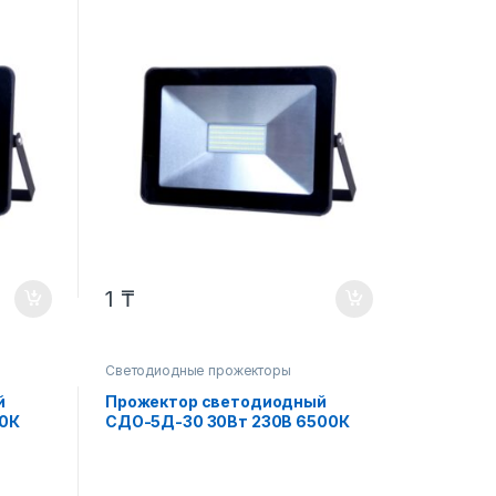
2250Лм IP65 LLT
1
₸
Светодиодные прожекторы
й
Прожектор светодиодный
00К
СДО-5Д-30 30Вт 230В 6500К
2250Лм с датчиком движения
IP65 LLT