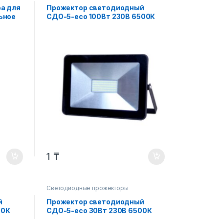
а для
Прожектор светодиодный
ьное
СДО-5-eco 100Вт 230В 6500К
8000Лм IP65 LLT
1
₸
Светодиодные прожекторы
й
Прожектор светодиодный
00К
СДО-5-eco 30Вт 230В 6500К