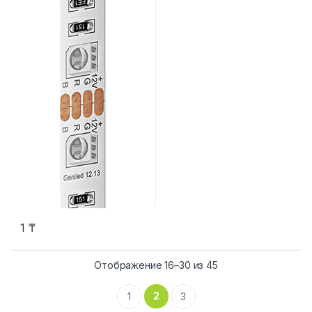
1
₸
Сортировка: по рей
Отображение 16–30 из 45
2
1
3