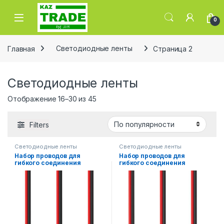
Skip to navigation
Skip to content
0
Главная
Светодиодные ленты
Страница 2
Светодиодные ленты
Сортировка: по рейтингу
Отображение 16–30 из 45
Filters
Светодиодные ленты
Светодиодные ленты
Набор проводов для
Набор проводов для
гибкого соединения
гибкого соединения
одноцветной
одноцветной
светодиодной ленты
светодиодной ленты
шириной 10 мм 3 шт.
шириной 8 мм 3 шт.