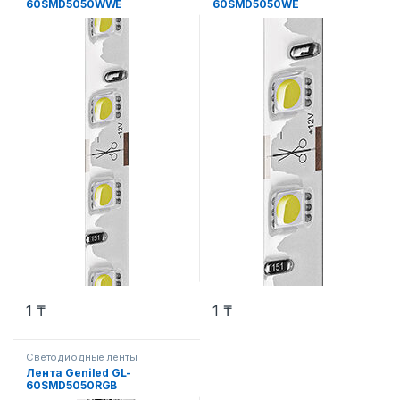
60SMD5050WWE
60SMD5050WE
1
₸
1
₸
Светодиодные ленты
Лента Geniled GL-
60SMD5050RGB